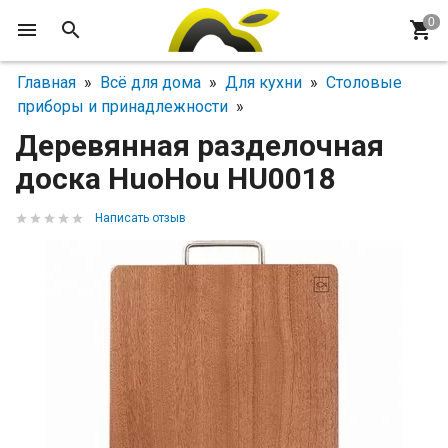
Главная
»
Всё для дома
»
Для кухни
»
Столовые
приборы и принадлежности
»
Деревянная разделочная
доска HuoHou HU0018
Написать отзыв