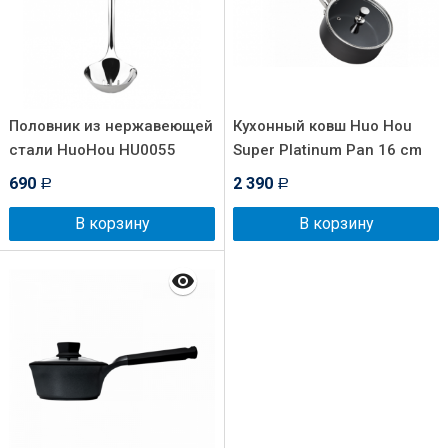
Половник из нержавеющей
Кухонный ковш Huo Hou
стали HuoHou HU0055
Super Platinum Pan 16 cm
690
2 390
Р
Р
В корзину
В корзину