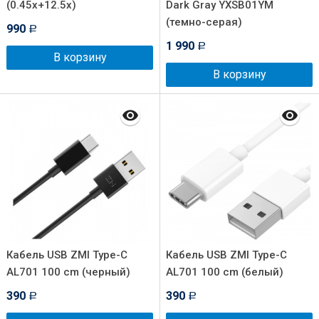
(0.45x+12.5x)
Dark Gray YXSB01YM
(темно-серая)
990
Р
1 990
Р
В корзину
В корзину
Кабель USB ZMI Type-C
Кабель USB ZMI Type-C
AL701 100 cm (черный)
AL701 100 cm (белый)
390
390
Р
Р