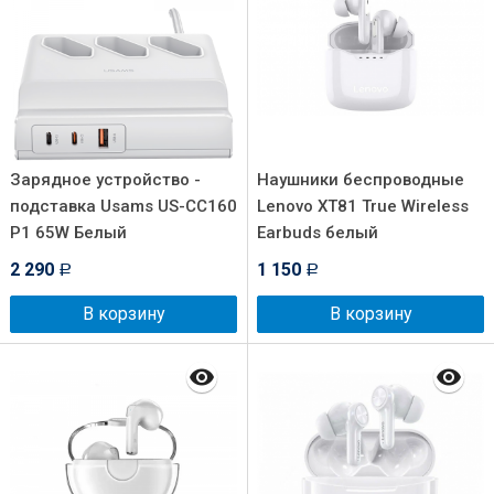
Зарядное устройство -
Наушники беспроводные
подставка Usams US-CC160
Lenovo XT81 True Wireless
P1 65W Белый
Earbuds белый
2 290
1 150
Р
Р
В корзину
В корзину