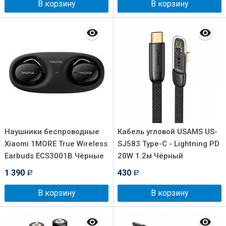
В корзину
В корзину
Наушники беспроводные
Кабель угловой USAMS US-
Xiaomi 1MORE True Wireless
SJ583 Type-C - Lightning PD
Earbuds ECS3001B Чёрные
20W 1.2м Чёрный
1 390
430
Р
Р
В корзину
В корзину