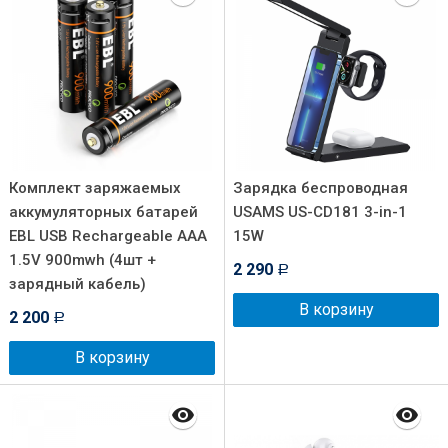
Комплект заряжаемых
Зарядка беспроводная
аккумуляторных батарей
USAMS US-CD181 3-in-1
EBL USB Rechargeable AAA
15W
1.5V 900mwh (4шт +
2 290
Р
зарядный кабель)
В корзину
2 200
Р
В корзину